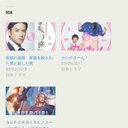
し
b
て
o
T
o
関連
w
k
i
で
t
共
t
有
e
す
r
る
で
に
共
は
有
ク
(
リ
新
ッ
し
ク
家族の旅路 家族を殺され
カンナさーん！
い
し
ウ
て
た男と殺した男
07/09/2017
ィ
く
03/02/2018
日本ドラマ
ン
だ
ド
さ
日本ドラマ
ウ
い
で
(
開
新
き
し
ま
い
す
ウ
)
ィ
ン
ド
ウ
で
開
き
ＳＵＰＥＲＧＩＲＬ／スー
ま
パーガール ＜ファースト・