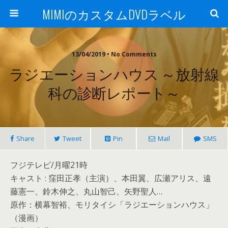
MIMIのカスタムDVDラベル
13/04/2019 • No Comments
ラジエーションハウス ～放射線
科の診断レポート～
Share
Tweet
Pin
Mail
SMS
フジテレビ/月曜21時
キャスト : 窪田正孝（主演）、本田翼、広瀬アリス、遠
藤憲一、鈴木伸之、丸山智己、矢野聖人…
原作：横幕智裕、モリタイシ「ラジエーションハウス」
（漫画）