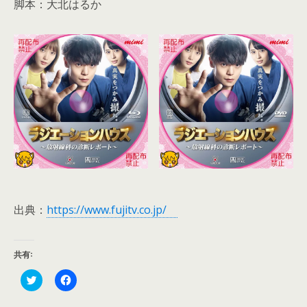
脚本：大北はるか
出典：
https://www.fujitv.co.jp/
共有:
ク
F
リ
a
ッ
c
ク
e