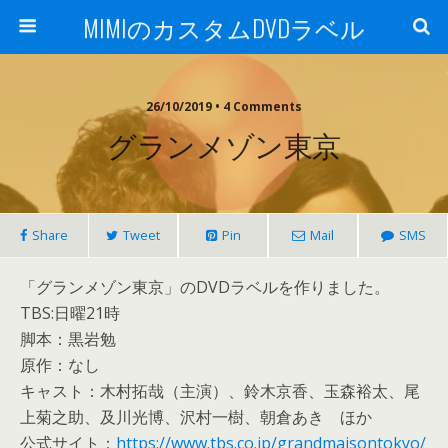
MIMIのカスタムDVDラベル
26/10/2019 • 4 Comments
グランメゾン東京
Share
Tweet
Pin
Mail
SMS
「グランメゾン東京」のDVDラベルを作りました。
TBS:日曜21時
脚本：黒岩勉
原作：なし
キャスト：木村拓哉（主演）、鈴木京香、玉森裕太、尾
上菊之助、及川光博、沢村一樹、朝倉あき ほか
公式サイト：
https://www.tbs.co.jp/grandmaisontokyo/