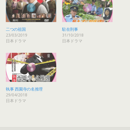
e
す
r
る
で
に
共
は
有
ク
(
リ
新
ッ
し
ク
二つの祖国
駐在刑事
い
し
ウ
て
23/03/2019
31/10/2018
ィ
く
日本ドラマ
日本ドラマ
ン
だ
ド
さ
ウ
い
で
(
開
新
き
し
ま
い
す
ウ
)
ィ
ン
ド
ウ
で
執事 西園寺の名推理
開
き
29/04/2018
ま
日本ドラマ
す
)