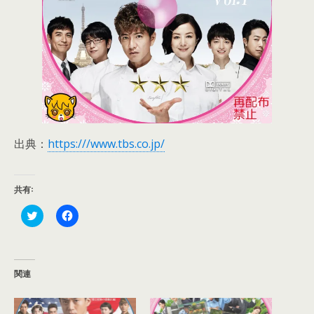
出典：
https:///www.tbs.co.jp/
共有:
ク
F
リ
a
ッ
c
ク
e
し
b
て
o
T
o
関連
w
k
i
で
t
共
t
有