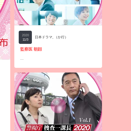
2020
日本ドラマ
,
（か行）
11/3
監察医 朝顔
…