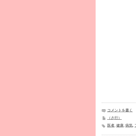
開
き
ま
す)
コメントを書く
（さ行）
医者
,
健康
,
病気
,