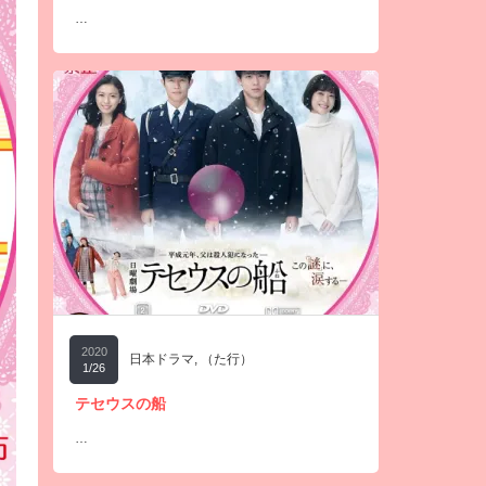
…
2020
日本ドラマ
,
（た行）
1/26
テセウスの船
…