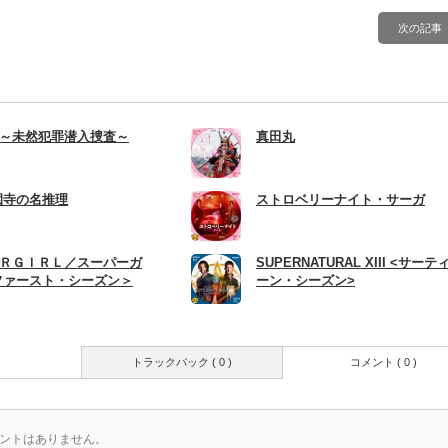
次の記事
～未然犯罪潜入捜査～
真田丸
園寺の名推理
ストロベリーナイト・サーガ
ＲＧＩＲＬ／スーパーガ
SUPERNATURAL XIII <サーテ
ファースト・シーズン＞
ーン・シーズン>
トラックバック ( 0 )
コメント ( 0 )
ントはありません。