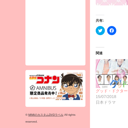
共有:
ク
Facebo
リ
で
ッ
共
ク
有
し
す
て
る
Twitter
に
関連
で
は
共
ク
有
リ
(新
ッ
し
ク
い
し
ウ
て
ィ
く
ン
だ
ド
さ
グッド・ドクター
ウ
い
で
(新
15/07/2018
開
し
日本ドラマ
き
い
ま
ウ
す)
ィ
ン
©
MIMIのカスタムDVDラベル
All rights
ド
reserved.
ウ
で