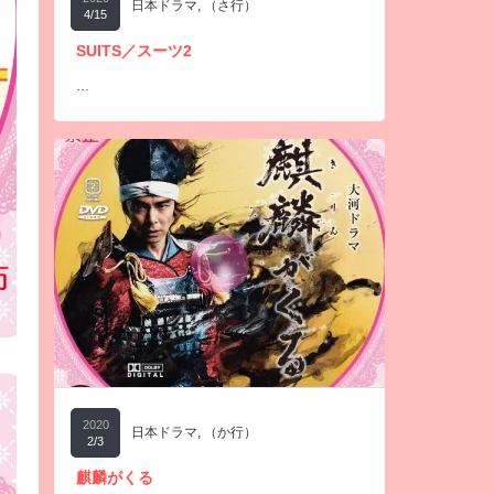
日本ドラマ
,
（さ行）
4/15
SUITS／スーツ2
…
2020
日本ドラマ
,
（か行）
2/3
麒麟がくる