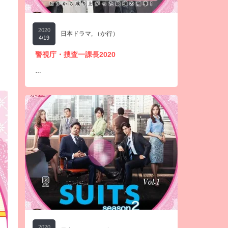
2020
日本ドラマ
,
（か行）
4/19
警視庁・捜査一課長2020
…
2020