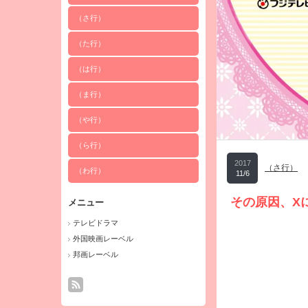
（さ行）
（た行）
（は行）
（ま行）
（や行）
（ら行）
2017
（さ行）
（わ行）
11/6
その原因、X
メニュー
テレビドラマ
外国映画レーベル
邦画レーベル