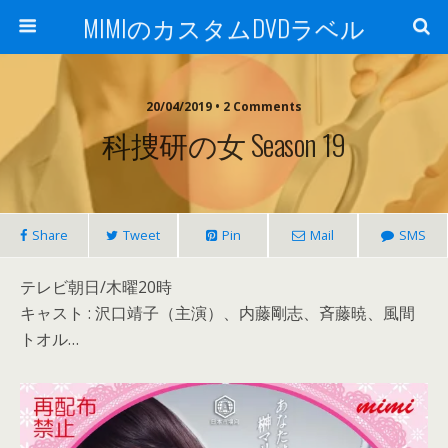
MIMIのカスタムDVDラベル
20/04/2019 • 2 Comments
科捜研の女 Season 19
Share
Tweet
Pin
Mail
SMS
テレビ朝日/木曜20時
キャスト : 沢口靖子（主演）、内藤剛志、斉藤暁、風間
トオル…