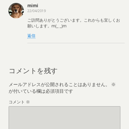
)
ィ
ン
mimi
ド
22/04/2019
ウ
で
開
ご訪問ありがとうございます。これからも宜しくお
き
願いします。m(_ _)m
ま
す
)
返信
コメントを残す
メールアドレスが公開されることはありません。
※
が付いている欄は必須項目です
コメント
※