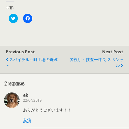
共有:
ク
F
リ
a
ッ
c
ク
e
し
b
て
o
T
o
w
k
i
で
t
共
Previous Post
Next Post
t
有
e
す
スパイラル～町工場の奇跡
警視庁・捜査一課長 スペシャ
r
る
～
ル
で
に
共
は
有
ク
(
リ
新
ッ
2 responses
し
ク
い
し
ウ
て
ak
ィ
く
ン
だ
22/04/2019
ド
さ
ウ
い
ありがとうございます！！
で
(
開
新
き
し
返信
ま
い
す
ウ